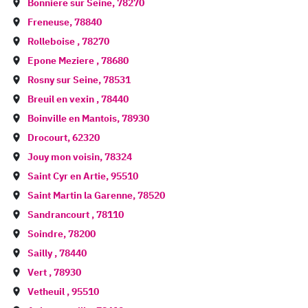
Bonniere sur Seine
,
78270
Freneuse
,
78840
Rolleboise
,
78270
Epone Meziere
,
78680
Rosny sur Seine
,
78531
Breuil en vexin
,
78440
Boinville en Mantois
,
78930
Drocourt
,
62320
Jouy mon voisin
,
78324
Saint Cyr en Artie
,
95510
Saint Martin la Garenne
,
78520
Sandrancourt
,
78110
Soindre
,
78200
Sailly
,
78440
Vert
,
78930
Vetheuil
,
95510