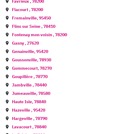
Favrieux
,
78200
Flacourt
,
78200
Fremainville
,
95450
Flins sur Seine
,
78410
Fontenay mon voisin
,
78200
Gasny
,
27620
Genainville
,
95420
Goussonville
,
78930
Gommecourt
,
78270
Goupillère
,
78770
Jambville
,
78440
Jumeauville
,
78580
Haute Isle
,
78840
Hazeville
,
95420
Hargeville
,
78790
Lavacourt
,
78840