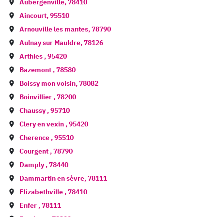
Aubergenville
,
78410
Aincourt
,
95510
Arnouville les mantes
,
78790
Aulnay sur Mauldre
,
78126
Arthies
,
95420
Bazemont
,
78580
Boissy mon voisin
,
78082
Boinvillier
,
78200
Chaussy
,
95710
Clery en vexin
,
95420
Cherence
,
95510
Courgent
,
78790
Damply
,
78440
Dammartin en sèvre
,
78111
Elizabethville
,
78410
Enfer
,
78111