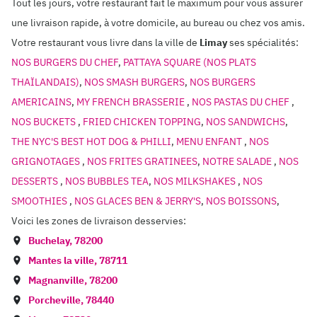
Tout les jours, votre restaurant fait le maximum pour vous assurer
une livraison rapide, à votre domicile, au bureau ou chez vos amis.
Votre restaurant vous livre dans la ville de
Limay
ses spécialités:
NOS BURGERS DU CHEF
,
PATTAYA SQUARE (NOS PLATS
THAÏLANDAIS)
,
NOS SMASH BURGERS
,
NOS BURGERS
AMERICAINS
,
MY FRENCH BRASSERIE
,
NOS PASTAS DU CHEF
,
NOS BUCKETS
,
FRIED CHICKEN TOPPING
,
NOS SANDWICHS
,
THE NYC'S BEST HOT DOG & PHILLI
,
MENU ENFANT
,
NOS
GRIGNOTAGES
,
NOS FRITES GRATINEES
,
NOTRE SALADE
,
NOS
DESSERTS
,
NOS BUBBLES TEA
,
NOS MILKSHAKES
,
NOS
SMOOTHIES
,
NOS GLACES BEN & JERRY'S
,
NOS BOISSONS
,
Voici les zones de livraison desservies:
Buchelay
,
78200
Mantes la ville
,
78711
Magnanville
,
78200
Porcheville
,
78440