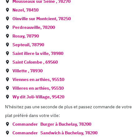
Mousseaux sur Seine
,
78270
Nezel
,
78410
Oinville sur Montcient
,
78250
Perdreauville
,
78200
Rosay
,
78790
Septeuil
,
78790
Saint illere la ville
,
78980
Saint Colombe
,
69560
Villette
,
78930
Viennes en arthies
,
95510
Villeres en arthies
,
95510
Wy dit Joli-Village
,
95420
N'hésitez pas une seconde de plus et passez commande de votre
plat préféré dans votre ville:
Commander
Burger à
Buchelay
,
78200
Commander
Sandwich à
Buchelay
,
78200