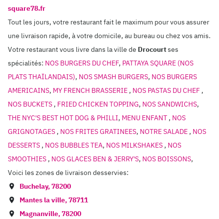
square78.fr
Tout les jours, votre restaurant fait le maximum pour vous assurer
une livraison rapide, à votre domicile, au bureau ou chez vos amis.
Votre restaurant vous livre dans la ville de
Drocourt
ses
spécialités:
NOS BURGERS DU CHEF
,
PATTAYA SQUARE (NOS
PLATS THAÏLANDAIS)
,
NOS SMASH BURGERS
,
NOS BURGERS
AMERICAINS
,
MY FRENCH BRASSERIE
,
NOS PASTAS DU CHEF
,
NOS BUCKETS
,
FRIED CHICKEN TOPPING
,
NOS SANDWICHS
,
THE NYC'S BEST HOT DOG & PHILLI
,
MENU ENFANT
,
NOS
GRIGNOTAGES
,
NOS FRITES GRATINEES
,
NOTRE SALADE
,
NOS
DESSERTS
,
NOS BUBBLES TEA
,
NOS MILKSHAKES
,
NOS
SMOOTHIES
,
NOS GLACES BEN & JERRY'S
,
NOS BOISSONS
,
Voici les zones de livraison desservies:
Buchelay
,
78200
Mantes la ville
,
78711
Magnanville
,
78200