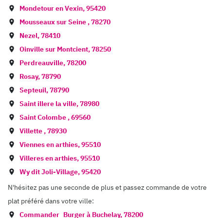
Mondetour en Vexin
,
95420
Mousseaux sur Seine
,
78270
Nezel
,
78410
Oinville sur Montcient
,
78250
Perdreauville
,
78200
Rosay
,
78790
Septeuil
,
78790
Saint illere la ville
,
78980
Saint Colombe
,
69560
Villette
,
78930
Viennes en arthies
,
95510
Villeres en arthies
,
95510
Wy dit Joli-Village
,
95420
N'hésitez pas une seconde de plus et passez commande de votre
plat préféré dans votre ville:
Commander
Burger à
Buchelay
,
78200