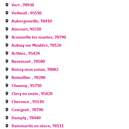
Vert
,
78930
Vetheuil
,
95510
Aubergenville
,
78410
Aincourt
,
95510
Arnouville les mantes
,
78790
Aulnay sur Mauldre
,
78126
Arthies
,
95420
Bazemont
,
78580
Boissy mon voisin
,
78082
Boinvillier
,
78200
Chaussy
,
95710
Clery en vexin
,
95420
Cherence
,
95510
Courgent
,
78790
Damply
,
78440
Dammartin en sèvre
,
78111