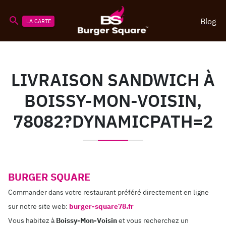
Blog
LA CARTE
LIVRAISON SANDWICH À
BOISSY-MON-VOISIN,
78082?DYNAMICPATH=2
BURGER SQUARE
Commander dans votre restaurant préféré directement en ligne
sur notre site web:
burger-square78.fr
Vous habitez à
Boissy-Mon-Voisin
et vous recherchez un