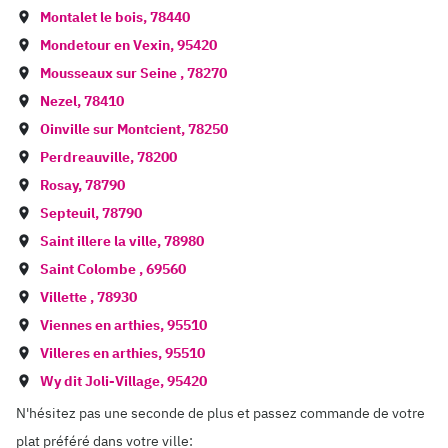
Montalet le bois
,
78440
Mondetour en Vexin
,
95420
Mousseaux sur Seine
,
78270
Nezel
,
78410
Oinville sur Montcient
,
78250
Perdreauville
,
78200
Rosay
,
78790
Septeuil
,
78790
Saint illere la ville
,
78980
Saint Colombe
,
69560
Villette
,
78930
Viennes en arthies
,
95510
Villeres en arthies
,
95510
Wy dit Joli-Village
,
95420
N'hésitez pas une seconde de plus et passez commande de votre
plat préféré dans votre ville: