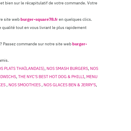
et bien sur le récapitulatif de votre commande. Votre
re site web
burger-square78.fr
en quelques clics.
 qualité tout en vous livrant le plus rapidement
cile? Passez commande sur notre site web
burger-
amis.
OS PLATS THAÏLANDAIS)
,
NOS SMASH BURGERS
,
NOS
NDWICHS
,
THE NYC'S BEST HOT DOG & PHILLI
,
MENU
KES
,
NOS SMOOTHIES
,
NOS GLACES BEN & JERRY'S
,