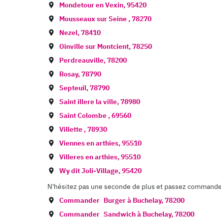
Mondetour en Vexin
,
95420
Mousseaux sur Seine
,
78270
Nezel
,
78410
Oinville sur Montcient
,
78250
Perdreauville
,
78200
Rosay
,
78790
Septeuil
,
78790
Saint illere la ville
,
78980
Saint Colombe
,
69560
Villette
,
78930
Viennes en arthies
,
95510
Villeres en arthies
,
95510
Wy dit Joli-Village
,
95420
N'hésitez pas une seconde de plus et passez commande d
Commander
Burger à
Buchelay
,
78200
Commander
Sandwich à
Buchelay
,
78200