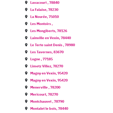
Lavacourt
,
78840
La Falaise
,
78230
La Nourée
,
75010
Les Montoirs
,
Les Mongiberts
,
78126
Lainville en Vexin
,
78440
Le Terte saint Denis
,
78980
Les Tavernes
,
83670
Logne
,
77185
Limetz Villez
,
78270
Magny en Vexin
,
95420
Magny en Vexin
,
95420
Menerville
,
78200
Mericourt
,
78270
Montchauvet
,
78790
Montalet le bois
,
78440