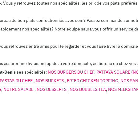
Vous y retrouvez toutes nos spécialités, les prix de vos plats préférés 
 bureau de bon plats confectionnés avec soin? Passez commande sur not
rapidement nos spécialités? Notre équipe saura vous offrir un service de
 vous retrouvez entre amis pour le regarder et vous faire livrer à domi
us assurer une livraison rapide, à votre domicile, au bureau ou chez vos 
nt-Denis
ses spécialités:
NOS BURGERS DU CHEF
,
PATTAYA SQUARE (N
PASTAS DU CHEF
,
NOS BUCKETS
,
FRIED CHICKEN TOPPING
,
NOS SA
S
,
NOTRE SALADE
,
NOS DESSERTS
,
NOS BUBBLES TEA
,
NOS MILKSHA