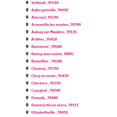
Vetheuil
,
95510
Aubergenville
,
78410
Aincourt
,
95510
Arnouville les mantes
,
78790
Aulnay sur Mauldre
,
78126
Arthies
,
95420
Bazemont
,
78580
Boissy mon voisin
,
78082
Boinvillier
,
78200
Chaussy
,
95710
Clery en vexin
,
95420
Cherence
,
95510
Courgent
,
78790
Damply
,
78440
Dammartin en sèvre
,
78111
Elizabethville
,
78410