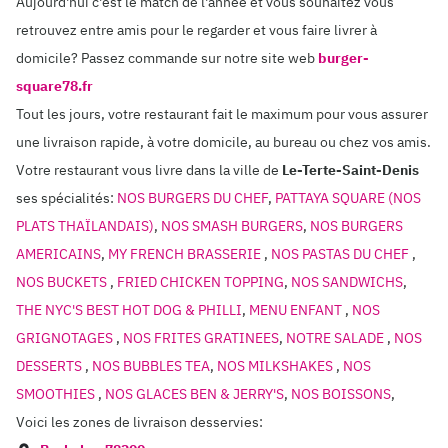
Aujourd'hui c'est le match de l'année et vous souhaitez vous
retrouvez entre amis pour le regarder et vous faire livrer à
domicile? Passez commande sur notre site web
burger-
square78.fr
Tout les jours, votre restaurant fait le maximum pour vous assurer
une livraison rapide, à votre domicile, au bureau ou chez vos amis.
Votre restaurant vous livre dans la ville de
Le-Terte-Saint-Denis
ses spécialités:
NOS BURGERS DU CHEF
,
PATTAYA SQUARE (NOS
PLATS THAÏLANDAIS)
,
NOS SMASH BURGERS
,
NOS BURGERS
AMERICAINS
,
MY FRENCH BRASSERIE
,
NOS PASTAS DU CHEF
,
NOS BUCKETS
,
FRIED CHICKEN TOPPING
,
NOS SANDWICHS
,
THE NYC'S BEST HOT DOG & PHILLI
,
MENU ENFANT
,
NOS
GRIGNOTAGES
,
NOS FRITES GRATINEES
,
NOTRE SALADE
,
NOS
DESSERTS
,
NOS BUBBLES TEA
,
NOS MILKSHAKES
,
NOS
SMOOTHIES
,
NOS GLACES BEN & JERRY'S
,
NOS BOISSONS
,
Voici les zones de livraison desservies: