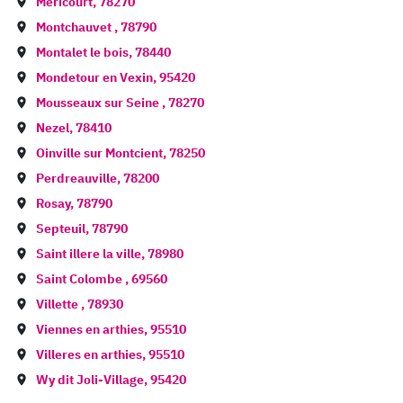
Mericourt
,
78270
Montchauvet
,
78790
Montalet le bois
,
78440
Mondetour en Vexin
,
95420
Mousseaux sur Seine
,
78270
Nezel
,
78410
Oinville sur Montcient
,
78250
Perdreauville
,
78200
Rosay
,
78790
Septeuil
,
78790
Saint illere la ville
,
78980
Saint Colombe
,
69560
Villette
,
78930
Viennes en arthies
,
95510
Villeres en arthies
,
95510
Wy dit Joli-Village
,
95420