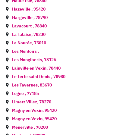
Haute Isle
,
78840
Hazeville
,
95420
Hargeville
,
78790
Lavacourt
,
78840
La Falaise
,
78230
La Nourée
,
75010
Les Montoirs
,
Les Mongiberts
,
78126
Lainville en Vexin
,
78440
Le Terte saint Denis
,
78980
Les Tavernes
,
83670
Logne
,
77185
Limetz Villez
,
78270
Magny en Vexin
,
95420
Magny en Vexin
,
95420
Menerville
,
78200