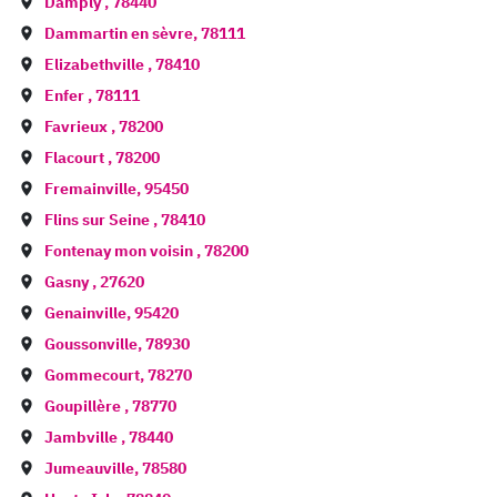
Damply
,
78440
Dammartin en sèvre
,
78111
Elizabethville
,
78410
Enfer
,
78111
Favrieux
,
78200
Flacourt
,
78200
Fremainville
,
95450
Flins sur Seine
,
78410
Fontenay mon voisin
,
78200
Gasny
,
27620
Genainville
,
95420
Goussonville
,
78930
Gommecourt
,
78270
Goupillère
,
78770
Jambville
,
78440
Jumeauville
,
78580