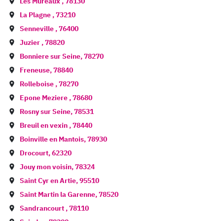
Les Mureaux
,
78130
La Plagne
,
73210
Senneville
,
76400
Juzier
,
78820
Bonniere sur Seine
,
78270
Freneuse
,
78840
Rolleboise
,
78270
Epone Meziere
,
78680
Rosny sur Seine
,
78531
Breuil en vexin
,
78440
Boinville en Mantois
,
78930
Drocourt
,
62320
Jouy mon voisin
,
78324
Saint Cyr en Artie
,
95510
Saint Martin la Garenne
,
78520
Sandrancourt
,
78110