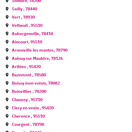
Soindre
,
78200
Sailly
,
78440
Vert
,
78930
Vetheuil
,
95510
Aubergenville
,
78410
Aincourt
,
95510
Arnouville les mantes
,
78790
Aulnay sur Mauldre
,
78126
Arthies
,
95420
Bazemont
,
78580
Boissy mon voisin
,
78082
Boinvillier
,
78200
Chaussy
,
95710
Clery en vexin
,
95420
Cherence
,
95510
Courgent
,
78790