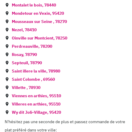
Montalet le bois
,
78440
Mondetour en Vexin
,
95420
Mousseaux sur Seine
,
78270
Nezel
,
78410
Oinville sur Montcient
,
78250
Perdreauville
,
78200
Rosay
,
78790
Septeuil
,
78790
Saint illere la ville
,
78980
Saint Colombe
,
69560
Villette
,
78930
Viennes en arthies
,
95510
Villeres en arthies
,
95510
Wy dit Joli-Village
,
95420
N'hésitez pas une seconde de plus et passez commande de votre
plat préféré dans votre ville: