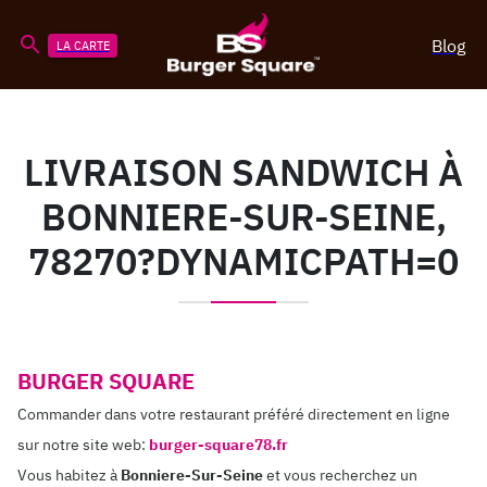
Blog
LA CARTE
LIVRAISON SANDWICH À
BONNIERE-SUR-SEINE,
78270?DYNAMICPATH=0
BURGER SQUARE
Commander dans votre restaurant préféré directement en ligne
sur notre site web:
burger-square78.fr
Vous habitez à
Bonniere-Sur-Seine
et vous recherchez un