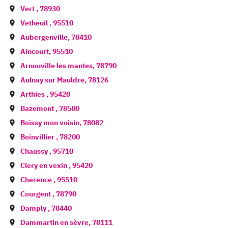
Vert
,
78930
Vetheuil
,
95510
Aubergenville
,
78410
Aincourt
,
95510
Arnouville les mantes
,
78790
Aulnay sur Mauldre
,
78126
Arthies
,
95420
Bazemont
,
78580
Boissy mon voisin
,
78082
Boinvillier
,
78200
Chaussy
,
95710
Clery en vexin
,
95420
Cherence
,
95510
Courgent
,
78790
Damply
,
78440
Dammartin en sèvre
,
78111