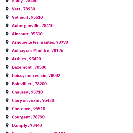
Sailly
,
78440
Vert
,
78930
Vetheuil
,
95510
Aubergenville
,
78410
Aincourt
,
95510
Arnouville les mantes
,
78790
Aulnay sur Mauldre
,
78126
Arthies
,
95420
Bazemont
,
78580
Boissy mon voisin
,
78082
Boinvillier
,
78200
Chaussy
,
95710
Clery en vexin
,
95420
Cherence
,
95510
Courgent
,
78790
Damply
,
78440