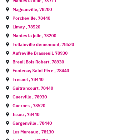
Mantes la ville
,
78711
Magnanville
,
78200
Porcheville
,
78440
Limay
,
78520
Mantes la jolie
,
78200
Follainville dennemont
,
78520
Aufreville Brasseuil
,
78930
Breuil Bois Robert
,
78930
Fontenay Saint Père
,
78440
Fresnel
,
78440
Guitrancourt
,
78440
Guerville
,
78930
Guernes
,
78520
Issou
,
78440
Gargenville
,
78440
Les Mureaux
,
78130