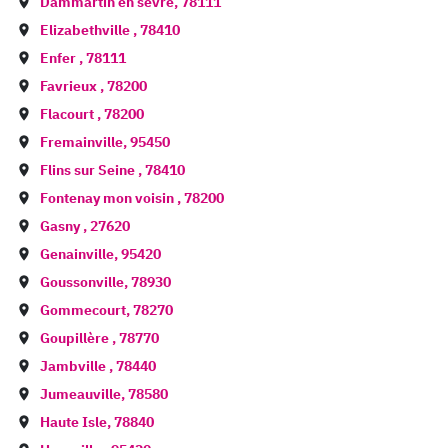
Dammartin en sèvre
,
78111
Elizabethville
,
78410
Enfer
,
78111
Favrieux
,
78200
Flacourt
,
78200
Fremainville
,
95450
Flins sur Seine
,
78410
Fontenay mon voisin
,
78200
Gasny
,
27620
Genainville
,
95420
Goussonville
,
78930
Gommecourt
,
78270
Goupillère
,
78770
Jambville
,
78440
Jumeauville
,
78580
Haute Isle
,
78840