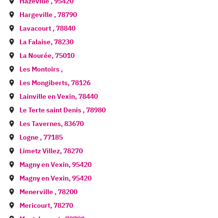
Hazeville
,
95420
Hargeville
,
78790
Lavacourt
,
78840
La Falaise
,
78230
La Nourée
,
75010
Les Montoirs
,
Les Mongiberts
,
78126
Lainville en Vexin
,
78440
Le Terte saint Denis
,
78980
Les Tavernes
,
83670
Logne
,
77185
Limetz Villez
,
78270
Magny en Vexin
,
95420
Magny en Vexin
,
95420
Menerville
,
78200
Mericourt
,
78270