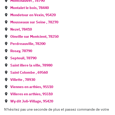
Montchauvet
,
78790
Montalet le bois
,
78440
Mondetour en Vexin
,
95420
Mousseaux sur Seine
,
78270
Nezel
,
78410
Oinville sur Montcient
,
78250
Perdreauville
,
78200
Rosay
,
78790
Septeuil
,
78790
Saint illere la ville
,
78980
Saint Colombe
,
69560
Villette
,
78930
Viennes en arthies
,
95510
Villeres en arthies
,
95510
Wy dit Joli-Village
,
95420
N'hésitez pas une seconde de plus et passez commande de votre