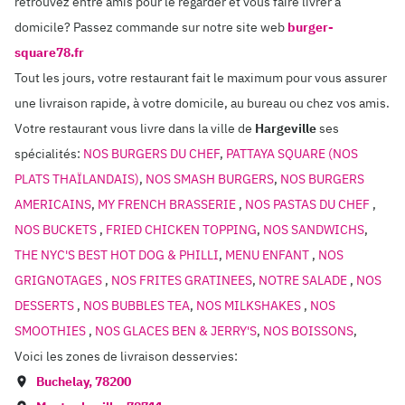
retrouvez entre amis pour le regarder et vous faire livrer à
domicile? Passez commande sur notre site web
burger-
square78.fr
Tout les jours, votre restaurant fait le maximum pour vous assurer
une livraison rapide, à votre domicile, au bureau ou chez vos amis.
Votre restaurant vous livre dans la ville de
Hargeville
ses
spécialités:
NOS BURGERS DU CHEF
,
PATTAYA SQUARE (NOS
PLATS THAÏLANDAIS)
,
NOS SMASH BURGERS
,
NOS BURGERS
AMERICAINS
,
MY FRENCH BRASSERIE
,
NOS PASTAS DU CHEF
,
NOS BUCKETS
,
FRIED CHICKEN TOPPING
,
NOS SANDWICHS
,
THE NYC'S BEST HOT DOG & PHILLI
,
MENU ENFANT
,
NOS
GRIGNOTAGES
,
NOS FRITES GRATINEES
,
NOTRE SALADE
,
NOS
DESSERTS
,
NOS BUBBLES TEA
,
NOS MILKSHAKES
,
NOS
SMOOTHIES
,
NOS GLACES BEN & JERRY'S
,
NOS BOISSONS
,
Voici les zones de livraison desservies:
Buchelay
,
78200