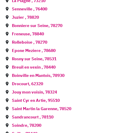
La Plagne
,
73210
Senneville
,
76400
Juzier
,
78820
Bonniere sur Seine
,
78270
Freneuse
,
78840
Rolleboise
,
78270
Epone Meziere
,
78680
Rosny sur Seine
,
78531
Breuil en vexin
,
78440
Boinville en Mantois
,
78930
Drocourt
,
62320
Jouy mon voisin
,
78324
Saint Cyr en Artie
,
95510
Saint Martin la Garenne
,
78520
Sandrancourt
,
78110
Soindre
,
78200